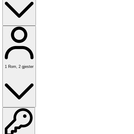
1
Rom
,
2
gjester