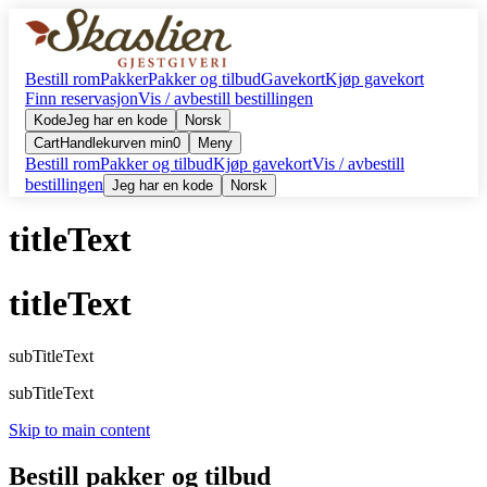
Bestill rom
Pakker
Pakker og tilbud
Gavekort
Kjøp gavekort
Finn reservasjon
Vis / avbestill bestillingen
Kode
Jeg har en kode
Norsk
Cart
Handlekurven min
0
Meny
Bestill rom
Pakker og tilbud
Kjøp gavekort
Vis / avbestill
bestillingen
Jeg har en kode
Norsk
titleText
titleText
subTitleText
subTitleText
Skip to main content
Bestill pakker og tilbud