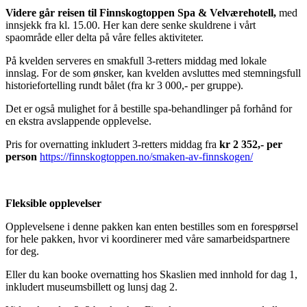
Videre går reisen til Finnskogtoppen Spa & Velværehotell,
med
innsjekk fra kl. 15.00. Her kan dere senke skuldrene i vårt
spaområde eller delta på våre felles aktiviteter.
På kvelden serveres en smakfull 3-retters middag med lokale
innslag. For de som ønsker, kan kvelden avsluttes med stemningsfull
historiefortelling rundt bålet (fra kr 3 000,- per gruppe).
Det er også mulighet for å bestille spa-behandlinger på forhånd for
en ekstra avslappende opplevelse.
Pris for overnatting inkludert 3-retters middag fra
kr 2 352,- per
person
https://finnskogtoppen.no/smaken-av-finnskogen/
Fleksible opplevelser
Opplevelsene i denne pakken kan enten bestilles som en forespørsel
for hele pakken, hvor vi koordinerer med våre samarbeidspartnere
for deg.
Eller du kan booke overnatting hos Skaslien med innhold for dag 1,
inkludert museumsbillett og lunsj dag 2.