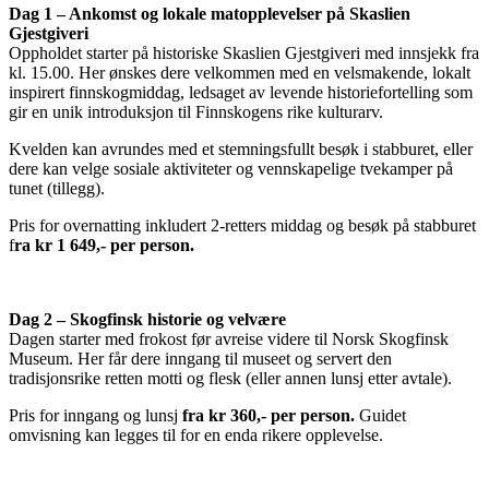
Dag 1 – Ankomst og lokale matopplevelser på Skaslien
Gjestgiveri
Oppholdet starter på historiske Skaslien Gjestgiveri med innsjekk fra
kl. 15.00. Her ønskes dere velkommen med en velsmakende, lokalt
inspirert finnskogmiddag, ledsaget av levende historiefortelling som
gir en unik introduksjon til Finnskogens rike kulturarv.
Kvelden kan avrundes med et stemningsfullt besøk i stabburet, eller
dere kan velge sosiale aktiviteter og vennskapelige tvekamper på
tunet (tillegg).
Pris for overnatting inkludert 2-retters middag og besøk på stabburet
f
ra kr 1 649,- per person.
Dag 2 – Skogfinsk historie og velvære
Dagen starter med frokost før avreise videre til Norsk Skogfinsk
Museum. Her får dere inngang til museet og servert den
tradisjonsrike retten motti og flesk (eller annen lunsj etter avtale).
Pris for inngang og lunsj
fra kr 360,- per person.
Guidet
omvisning kan legges til for en enda rikere opplevelse.