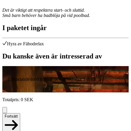
Det är viktigt att respektera start- och sluttid.
Små barn behöver ha badblöja på vid poolbad.
I paketet ingår
Hyra av Fäbodrelax
Du kanske även är intresserad av
Erbjudande med boende och fäbodrelax 1 dygn
Totalpris
:
0
SEK
Fortsätt