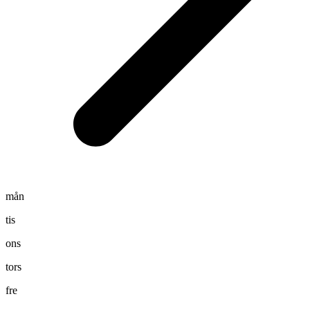
mån
tis
ons
tors
fre