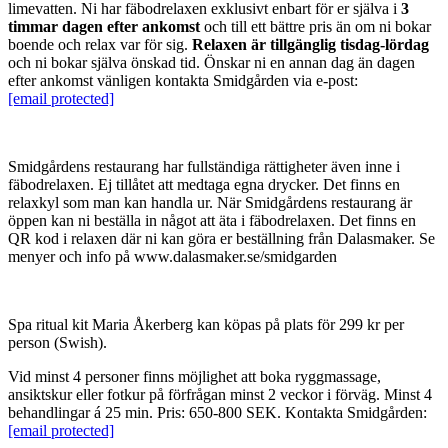
limevatten. Ni har fäbodrelaxen exklusivt enbart för er själva i
3
timmar dagen efter ankomst
och till ett bättre pris än om ni bokar
boende och relax var för sig.
Relaxen är tillgänglig tisdag-lördag
och ni bokar själva önskad tid. Önskar ni en annan dag än dagen
efter ankomst vänligen kontakta Smidgården via e-post:
[email protected]
Smidgårdens restaurang har fullständiga rättigheter även inne i
fäbodrelaxen. Ej tillåtet att medtaga egna drycker. Det finns en
relaxkyl som man kan handla ur. När Smidgårdens restaurang är
öppen kan ni beställa in något att äta i fäbodrelaxen. Det finns en
QR kod i relaxen där ni kan göra er beställning från Dalasmaker. Se
menyer och info på www.dalasmaker.se/smidgarden
Spa ritual kit Maria Åkerberg kan köpas på plats för 299 kr per
person (Swish).
Vid minst 4 personer finns möjlighet att boka ryggmassage,
ansiktskur eller fotkur på förfrågan minst 2 veckor i förväg. Minst 4
behandlingar á 25 min. Pris: 650-800 SEK. Kontakta Smidgården:
[email protected]