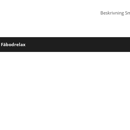
Beskrivning
Sm
 Fäbodrelax