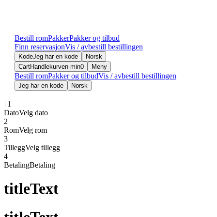
Bestill rom
Pakker
Pakker og tilbud
Finn reservasjon
Vis / avbestill bestillingen
Kode
Jeg har en kode
Norsk
Cart
Handlekurven min
0
Meny
Bestill rom
Pakker og tilbud
Vis / avbestill bestillingen
Jeg har en kode
Norsk
1
1
Dato
Velg dato
2
Rom
Velg rom
3
Tillegg
Velg tillegg
4
Betaling
Betaling
titleText
titleText