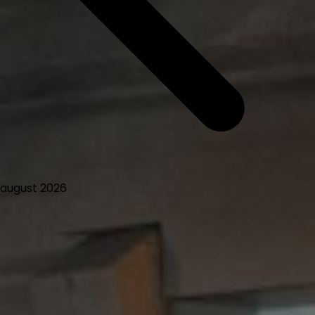
august 2026