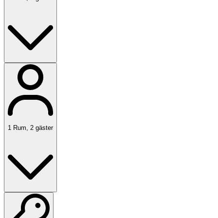
1
Rum
,
2
gäster