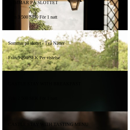
SOMMAR PÅ SLOTTET
Från
3 500
SEK
För 1 natt
Sommar på slottet - Två Nätter
Från
5 200
SEK
Per vistelse
CASTLE STAY WITH BREAKFAST
Från
2 500
SEK
För 1 natt
CASTLE STAY WITH TASTING MENU