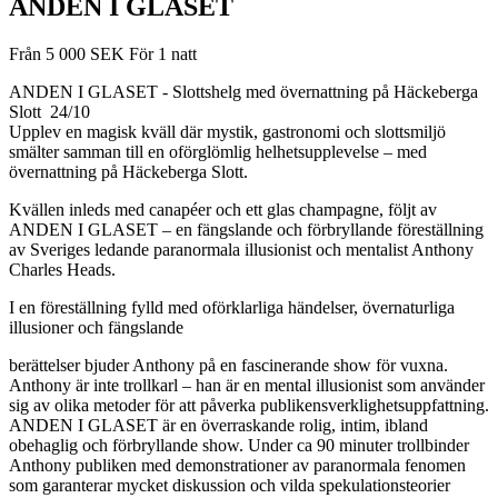
ANDEN I GLASET
Från
5 000
SEK
För 1 natt
ANDEN I GLASET - Slottshelg med övernattning på Häckeberga
Slott 24/10
Upplev en magisk kväll där mystik, gastronomi och slottsmiljö
smälter samman till en oförglömlig helhetsupplevelse – med
övernattning på Häckeberga Slott.
Kvällen inleds med canapéer och ett glas champagne, följt av
ANDEN I GLASET – en fängslande och förbryllande föreställning
av Sveriges ledande paranormala illusionist och mentalist Anthony
Charles Heads.
I en föreställning fylld med oförklarliga händelser, övernaturliga
illusioner och fängslande
berättelser bjuder Anthony på en fascinerande show för vuxna.
Anthony är inte trollkarl – han är en mental illusionist som använder
sig av olika metoder för att påverka publikensverklighetsuppfattning.
ANDEN I GLASET är en överraskande rolig, intim, ibland
obehaglig och förbryllande show. Under ca 90 minuter trollbinder
Anthony publiken med demonstrationer av paranormala fenomen
som garanterar mycket diskussion och vilda spekulationsteorier