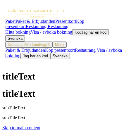
Paket
Paket & Erbjudanden
Presentkort
Köp
presentkort
Restaurang
Restaurang
Hitta bokning
Visa / avboka bokning
Kod
Jag har en kod
Svenska
Kundvagn
Min kundvagn
0
Meny
Paket & Erbjudanden
Köp presentkort
Restaurang
Visa / avboka
bokning
Jag har en kod
Svenska
titleText
titleText
subTitleText
subTitleText
Skip to main content