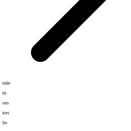
mån
tis
ons
tors
fre