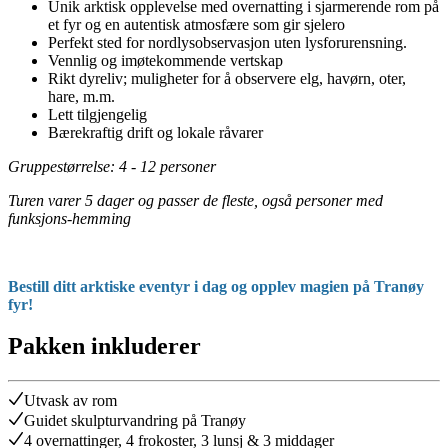
Unik arktisk opplevelse med overnatting i sjarmerende rom på
et fyr og en autentisk atmosfære som gir sjelero
Perfekt sted for nordlysobservasjon uten lysforurensning.
Vennlig og imøtekommende vertskap
Rikt dyreliv; muligheter for å observere elg, havørn, oter,
hare, m.m.
Lett tilgjengelig
Bærekraftig drift og lokale råvarer
Gruppestørrelse: 4 - 12 personer
Turen varer 5 dager og passer de fleste, også personer med
funksjons-hemming
Bestill ditt arktiske eventyr i dag og opplev magien på Tranøy
fyr!
Pakken inkluderer
Utvask av rom
Guidet skulpturvandring på Tranøy
4 overnattinger, 4 frokoster, 3 lunsj & 3 middager