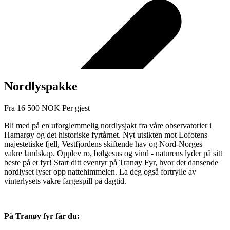
Nordlyspakke
Fra
16 500
NOK
Per gjest
Bli med på en uforglemmelig nordlysjakt fra våre observatorier i
Hamarøy og det historiske fyrtårnet. Nyt utsikten mot Lofotens
majestetiske fjell, Vestfjordens skiftende hav og Nord-Norges
vakre landskap. Opplev ro, bølgesus og vind - naturens lyder på sitt
beste på et fyr! Start ditt eventyr på Tranøy Fyr, hvor det dansende
nordlyset lyser opp nattehimmelen. La deg også fortrylle av
vinterlysets vakre fargespill på dagtid.
På Tranøy fyr får du: