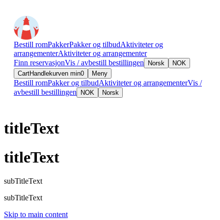
Bestill rom
Pakker
Pakker og tilbud
Aktiviteter og
arrangementer
Aktiviteter og arrangementer
Finn reservasjon
Vis / avbestill bestillingen
Norsk
NOK
Cart
Handlekurven min
0
Meny
Bestill rom
Pakker og tilbud
Aktiviteter og arrangementer
Vis /
avbestill bestillingen
NOK
Norsk
titleText
titleText
subTitleText
subTitleText
Skip to main content