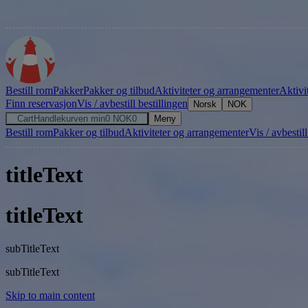
Bestill rom
Pakker
Pakker og tilbud
Aktiviteter og arrangementer
Aktivi
Finn reservasjon
Vis / avbestill bestillingen
Norsk
NOK
Cart
Handlekurven min
0
NOK
0
Meny
Bestill rom
Pakker og tilbud
Aktiviteter og arrangementer
Vis / avbestil
titleText
titleText
subTitleText
subTitleText
Skip to main content