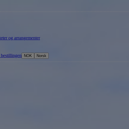
teter og arrangementer
l bestillingen
NOK
Norsk