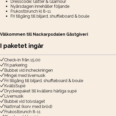
Dresscode: Glitter & Glamour
Nyårsdagen innehåller följande
Frukostbrunch kl 8-11
Fri tillgång till biljard, shuffleboard & boule
Välkommen till Nackarpsdalen Gästgiveri
I paketet ingår
Check-in från 15.00
Fri parkering
Bubbel vid incheckningen
Mingel med livemusik
Fri tillgång till biljard, shuffleboard & boule
KvällsSupé
Dryckespaket till kvällens härliga supé
Livemusik
Bubbel vid tolvslaget
Nattmat (korv med bröd)
Frukostbrunch 8-11