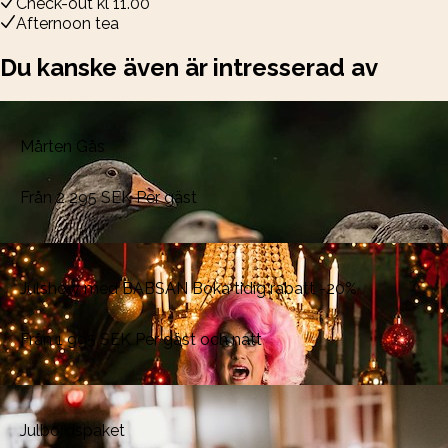
Check-out kl 11.00
Afternoon tea
Du kanske även är intresserad av
Mårten Gås
Från
2 295
SEK
Per gäst
Julshow med BABSAN Boka tidig rabatt -20%
Från
1 995
SEK
Per gäst och natt
Julbordspaket