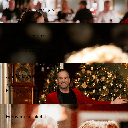
Från
2 195
SEK
Per gäst
Mellandags-Retreat
Från
1 748
SEK
Per gäst
Julaftonsweekend
Från
3 995
SEK
Per gäst
Hemvändarpaketet