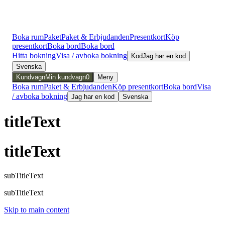
Boka rum
Paket
Paket & Erbjudanden
Presentkort
Köp
presentkort
Boka bord
Boka bord
Hitta bokning
Visa / avboka bokning
Kod
Jag har en kod
Svenska
Kundvagn
Min kundvagn
0
Meny
Boka rum
Paket & Erbjudanden
Köp presentkort
Boka bord
Visa
/ avboka bokning
Jag har en kod
Svenska
titleText
titleText
subTitleText
subTitleText
Skip to main content