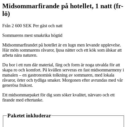
Midsommarfirande på hotellet, 1 natt (fr-
lö)
Från
2 600
SEK
Per gäst och natt
Sommarens mest smakrika högtid
Midsommarfirandet på hotellet är en lugn men levande upplevelse.
Här möts sommarens råvaror, ljusa nätter och ett kök som älskar att
arbeta nära naturen.
Du bor i ett rum där material, färg och form är noga utvalda för att
skapa ro och komfort. På kvällen serveras en fast midsommarmeny i
matsalen – en gastronomisk tolkning av sommaren, med lokala
råvaror, örter och tydliga smaker. Morgonen efter avrundas med vår
generösa frukost.
Ett midsommarpaket för dig som söker kvalitet, närvaro och ett
firande med eftertanke.
Paketet inkluderar