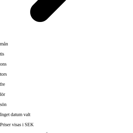
mån
tis
ons
tors
fre
lör
sön
Inget datum valt
Priser visas i SEK