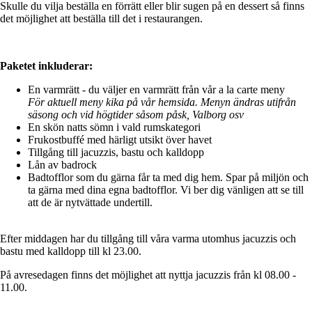
Skulle du vilja beställa en förrätt eller blir sugen på en dessert så finns
det möjlighet att beställa till det i restaurangen.
Paketet inkluderar:
En varmrätt - du väljer en varmrätt från vår a la carte meny
För aktuell meny kika på vår hemsida. Menyn ändras utifrån
säsong och vid högtider såsom påsk, Valborg osv
En skön natts sömn i vald rumskategori
Frukostbuffé med härligt utsikt över havet
Tillgång till jacuzzis, bastu och kalldopp
Lån av badrock
Badtofflor som du gärna får ta med dig hem. Spar på miljön och
ta gärna med dina egna badtofflor. Vi ber dig vänligen att se till
att de är nytvättade undertill.
Efter middagen har du tillgång till våra varma utomhus jacuzzis och
bastu med kalldopp till kl 23.00.
På avresedagen finns det möjlighet att nyttja jacuzzis från kl 08.00 -
11.00.