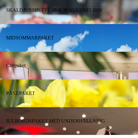
SKALDJURSBUFFÉ 28 & 29 AUGUSTI 2026
MIDSOMMARPAKET
Grillpaket
PÅSKPAKET
JULBORDSPAKET MED UNDERHÅLLNING