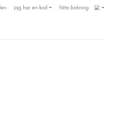
1
den
jag har en kod
hitta bokning