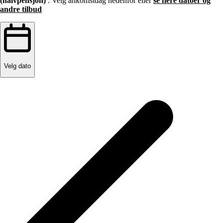
(halvpensjon)
. Velg ankomstdag nedenfor eller
se flere datoer og
andre tilbud
Velg dato