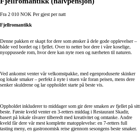
Fjellromantikk (halvpensjon)
Fra
2 010
NOK
Per gjest per natt
Fjellromantikk
Denne pakken er skapt for dere som ønsker å dele gode opplevelser –
både ved bordet og i fjellet. Over to netter bor dere i våre koselige,
nyoppussede rom, hvor dere kan nyte roen og nærheten til naturen.
Ved ankomst venter vår velkomstpakke, med egenproduserte skinker
og lokale smaker – perfekt å nyte i stuen vår foran peisen, mens dere
senker skuldrene og lar oppholdet starte på beste vis.
Oppholdet inkluderer to middager som gir dere smaken av fjellet på sitt
beste. Første kveld venter en 3-retters middag i Restaurant Skadir,
basert på lokale råvarer tilberedt med kreativitet og omtanke. Andre
kveld får dere vår mest komplette matopplevelse: en 7-retters full
tasting meny, en gastronomisk reise gjennom sesongens beste smaker.