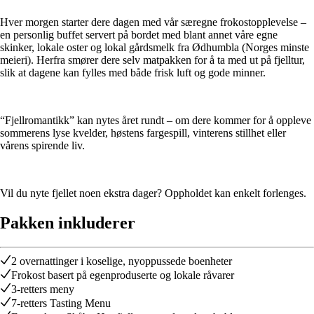
Hver morgen starter dere dagen med vår særegne frokostopplevelse –
en personlig buffet servert på bordet med blant annet våre egne
skinker, lokale oster og lokal gårdsmelk fra Ødhumbla (Norges minste
meieri). Herfra smører dere selv matpakken for å ta med ut på fjelltur,
slik at dagene kan fylles med både frisk luft og gode minner.
“Fjellromantikk” kan nytes året rundt – om dere kommer for å oppleve
sommerens lyse kvelder, høstens fargespill, vinterens stillhet eller
vårens spirende liv.
Vil du nyte fjellet noen ekstra dager? Oppholdet kan enkelt forlenges.
Pakken inkluderer
2 overnattinger i koselige, nyoppussede boenheter
Frokost basert på egenproduserte og lokale råvarer
3-retters meny
7-retters Tasting Menu