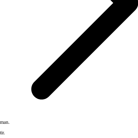
man.
tir.