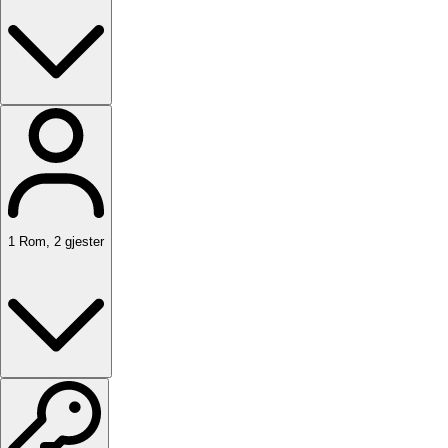
1
Rom
,
2
gjester