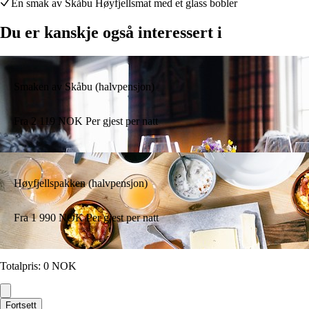
En smak av Skåbu Høyfjellsmat med et glass bobler
Du er kanskje også interessert i
Smaken av Skåbu (halvpensjon)
Fra
2 119
NOK
Per gjest per natt
Høyfjellspakken (halvpensjon)
Fra
1 990
NOK
Per gjest per natt
Totalpris
:
0
NOK
Fortsett