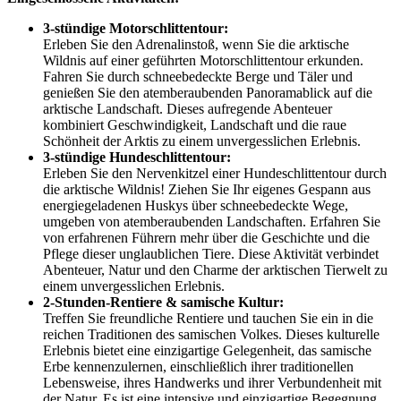
3-stündige Motorschlittentour:
Erleben Sie den Adrenalinstoß, wenn Sie die arktische
Wildnis auf einer geführten Motorschlittentour erkunden.
Fahren Sie durch schneebedeckte Berge und Täler und
genießen Sie den atemberaubenden Panoramablick auf die
arktische Landschaft. Dieses aufregende Abenteuer
kombiniert Geschwindigkeit, Landschaft und die raue
Schönheit der Arktis zu einem unvergesslichen Erlebnis.
3-stündige Hundeschlittentour:
Erleben Sie den Nervenkitzel einer Hundeschlittentour durch
die arktische Wildnis! Ziehen Sie Ihr eigenes Gespann aus
energiegeladenen Huskys über schneebedeckte Wege,
umgeben von atemberaubenden Landschaften. Erfahren Sie
von erfahrenen Führern mehr über die Geschichte und die
Pflege dieser unglaublichen Tiere. Diese Aktivität verbindet
Abenteuer, Natur und den Charme der arktischen Tierwelt zu
einem unvergesslichen Erlebnis.
2-Stunden-Rentiere & samische Kultur:
Treffen Sie freundliche Rentiere und tauchen Sie ein in die
reichen Traditionen des samischen Volkes. Dieses kulturelle
Erlebnis bietet eine einzigartige Gelegenheit, das samische
Erbe kennenzulernen, einschließlich ihrer traditionellen
Lebensweise, ihres Handwerks und ihrer Verbundenheit mit
der Natur. Es ist eine intensive und einzigartige Begegnung,