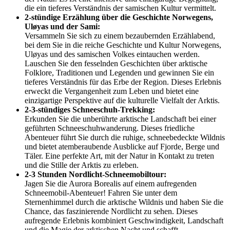
die ein tieferes Verständnis der samischen Kultur vermittelt.
2-stündige Erzählung über die Geschichte Norwegens,
Uløyas und der Sami:
Versammeln Sie sich zu einem bezaubernden Erzählabend,
bei dem Sie in die reiche Geschichte und Kultur Norwegens,
Uløyas und des samischen Volkes eintauchen werden.
Lauschen Sie den fesselnden Geschichten über arktische
Folklore, Traditionen und Legenden und gewinnen Sie ein
tieferes Verständnis für das Erbe der Region. Dieses Erlebnis
erweckt die Vergangenheit zum Leben und bietet eine
einzigartige Perspektive auf die kulturelle Vielfalt der Arktis.
2-3-stündiges Schneeschuh-Trekking:
Erkunden Sie die unberührte arktische Landschaft bei einer
geführten Schneeschuhwanderung. Dieses friedliche
Abenteuer führt Sie durch die ruhige, schneebedeckte Wildnis
und bietet atemberaubende Ausblicke auf Fjorde, Berge und
Täler. Eine perfekte Art, mit der Natur in Kontakt zu treten
und die Stille der Arktis zu erleben.
2-3 Stunden Nordlicht-Schneemobiltour:
Jagen Sie die Aurora Borealis auf einem aufregenden
Schneemobil-Abenteuer! Fahren Sie unter dem
Sternenhimmel durch die arktische Wildnis und haben Sie die
Chance, das faszinierende Nordlicht zu sehen. Dieses
aufregende Erlebnis kombiniert Geschwindigkeit, Landschaft
und die Magie der arktischen Nacht und schafft