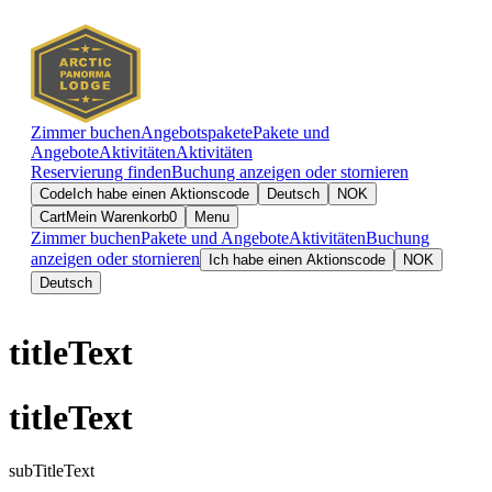
Zimmer buchen
Angebotspakete
Pakete und
Angebote
Aktivitäten
Aktivitäten
Reservierung finden
Buchung anzeigen oder stornieren
Code
Ich habe einen Aktionscode
Deutsch
NOK
Cart
Mein Warenkorb
0
Menu
Zimmer buchen
Pakete und Angebote
Aktivitäten
Buchung
anzeigen oder stornieren
Ich habe einen Aktionscode
NOK
Deutsch
titleText
titleText
subTitleText