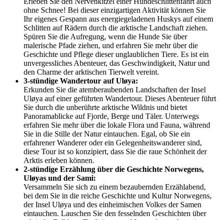
Erleben Sie den Nervenkitzel einer Hundeschlittenfahrt auch
ohne Schnee! Bei dieser einzigartigen Aktivität können Sie
Ihr eigenes Gespann aus energiegeladenen Huskys auf einem
Schlitten auf Rädern durch die arktische Landschaft ziehen.
Spüren Sie die Aufregung, wenn die Hunde Sie über
malerische Pfade ziehen, und erfahren Sie mehr über die
Geschichte und Pflege dieser unglaublichen Tiere. Es ist ein
unvergessliches Abenteuer, das Geschwindigkeit, Natur und
den Charme der arktischen Tierwelt vereint.
3-stündige Wandertour auf Uløya:
Erkunden Sie die atemberaubenden Landschaften der Insel
Uløya auf einer geführten Wandertour. Dieses Abenteuer führt
Sie durch die unberührte arktische Wildnis und bietet
Panoramablicke auf Fjorde, Berge und Täler. Unterwegs
erfahren Sie mehr über die lokale Flora und Fauna, während
Sie in die Stille der Natur eintauchen. Egal, ob Sie ein
erfahrener Wanderer oder ein Gelegenheitswanderer sind,
diese Tour ist so konzipiert, dass Sie die raue Schönheit der
Arktis erleben können.
2-stündige Erzählung über die Geschichte Norwegens,
Uløyas und der Sami:
Versammeln Sie sich zu einem bezaubernden Erzählabend,
bei dem Sie in die reiche Geschichte und Kultur Norwegens,
der Insel Uløya und des einheimischen Volkes der Samen
eintauchen. Lauschen Sie den fesselnden Geschichten über