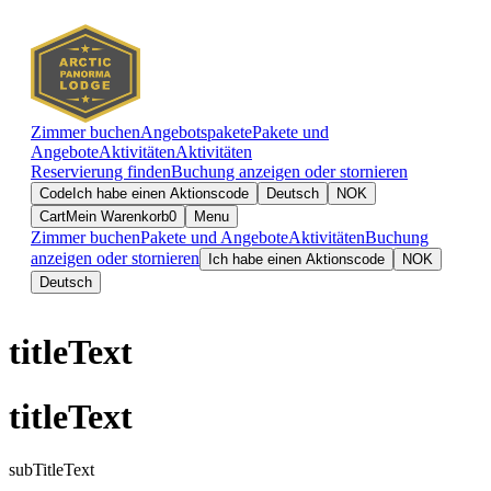
Zimmer buchen
Angebotspakete
Pakete und
Angebote
Aktivitäten
Aktivitäten
Reservierung finden
Buchung anzeigen oder stornieren
Code
Ich habe einen Aktionscode
Deutsch
NOK
Cart
Mein Warenkorb
0
Menu
Zimmer buchen
Pakete und Angebote
Aktivitäten
Buchung
anzeigen oder stornieren
Ich habe einen Aktionscode
NOK
Deutsch
titleText
titleText
subTitleText