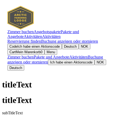
Zimmer buchen
Angebotspakete
Pakete und
Angebote
Aktivitäten
Aktivitäten
Reservierung finden
Buchung anzeigen oder stornieren
Code
Ich habe einen Aktionscode
Deutsch
NOK
Cart
Mein Warenkorb
0
Menu
Zimmer buchen
Pakete und Angebote
Aktivitäten
Buchung
anzeigen oder stornieren
Ich habe einen Aktionscode
NOK
Deutsch
titleText
titleText
subTitleText