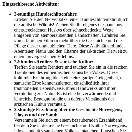
Eingeschlossene Aktivitäten:
3-stündige Hundeschlittenfahrt:
Erleben Sie den Nervenkitzel einer Hundeschlittenfahrt durch
die arktische Wildnis! Ziehen Sie Ihr eigenes Gespann aus
energiegeladenen Huskys über schneebedeckte Wege,
umgeben von atemberaubenden Landschaften. Erfahren Sie
von erfahrenen Führern mehr über die Geschichte und die
Pflege dieser unglaublichen Tiere. Diese Aktivität verbindet
Abenteuer, Natur und den Charme der arktischen Tierwelt zu
einem unvergesslichen Erlebnis.
2-Stunden-Rentiere & samische Kultur:
Treffen Sie sanfte Rentiere und tauchen Sie ein in die reichen
Traditionen des einheimischen samischen Volkes. Diese
kulturelle Erfahrung bietet eine einzigartige Gelegenheit, das
samische Erbe kennenzulernen, einschließlich ihrer
traditionellen Lebensweise, ihres Handwerks und ihrer
Verbindung zur Natur. Es ist eine herzerwärmende und
lehrreiche Begegnung, die ein tieferes Verständnis der
arktischen Kultur vermittelt.
2-stündige Erzählung über die Geschichte Norwegens,
Uløyas und der Sami:
Versammeln Sie sich zu einem bezaubernden Erzählabend,
bei dem Sie in die reiche Geschichte und Kultur Norwegens,
Uløyas und des samischen Volkes eintauchen. Lauschen Sie