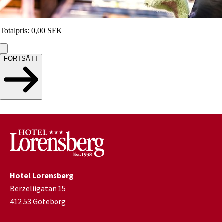
Totalpris
:
0,00
SEK
FORTSÄTT
Hotel Lorensberg
Berzeliigatan 15
412 53 Göteborg