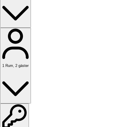
1
Rum
,
2
gäster