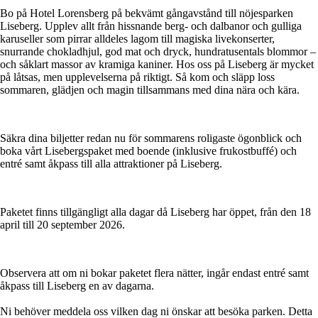
Bo på Hotel Lorensberg på bekvämt gångavstånd till nöjesparken
Liseberg. Upplev allt från hissnande berg- och dalbanor och gulliga
karuseller som pirrar alldeles lagom till magiska livekonserter,
snurrande chokladhjul, god mat och dryck, hundratusentals blommor –
och såklart massor av kramiga kaniner. Hos oss på Liseberg är mycket
på låtsas, men upplevelserna på riktigt. Så kom och släpp loss
sommaren, glädjen och magin tillsammans med dina nära och kära.
Säkra dina biljetter redan nu för sommarens roligaste ögonblick och
boka vårt Lisebergspaket med boende (inklusive frukostbuffé) och
entré samt åkpass till alla attraktioner på Liseberg.
Paketet finns tillgängligt alla dagar då Liseberg har öppet, från den 18
april till 20 september 2026.
Observera att om ni bokar paketet flera nätter, ingår endast entré samt
åkpass till Liseberg en av dagarna.
Ni behöver meddela oss vilken dag ni önskar att besöka parken. Detta