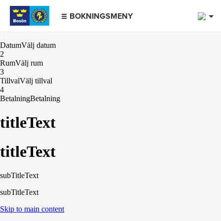
1
BOKNINGSMENY
1
1
Datum
Välj datum
2
Rum
Välj rum
3
Tillval
Välj tillval
4
Betalning
Betalning
titleText
titleText
subTitleText
subTitleText
Skip to main content