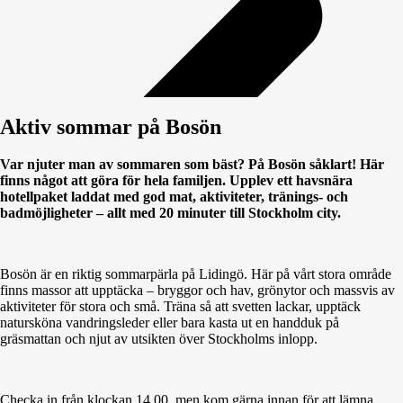
Aktiv sommar på Bosön
Var njuter man av sommaren som bäst? På Bosön såklart! Här
finns något att göra för hela familjen. Upplev ett havsnära
hotellpaket laddat med god mat, aktiviteter, tränings- och
badmöjligheter – allt med 20 minuter till Stockholm city.
Bosön är en riktig sommarpärla på Lidingö. Här på vårt stora område
finns massor att upptäcka – bryggor och hav, grönytor och massvis av
aktiviteter för stora och små. Träna så att svetten lackar, upptäck
natursköna vandringsleder eller bara kasta ut en handduk på
gräsmattan och njut av utsikten över Stockholms inlopp.
Checka in från klockan 14.00, men kom gärna innan för att lämna