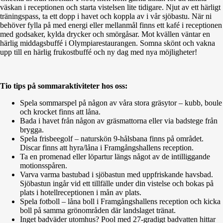
väskan i receptionen och starta vistelsen lite tidigare. Njut av ett härligt
träningspass, ta ett dopp i havet och koppla av i vår sjöbastu. När ni
behöver fylla på med energi eller mellanmål finns ett kafé i receptionen
med godsaker, kylda drycker och smörgåsar. Mot kvällen väntar en
härlig middagsbuffé i Olympiarestaurangen. Somna skönt och vakna
upp till en härlig frukostbuffé och ny dag med nya möjligheter!
Tio tips på sommaraktiviteter hos oss:
Spela sommarspel på någon av våra stora gräsytor – kubb, boule
och krocket finns att låna.
Bada i havet från någon av gräsmattorna eller via badstege från
brygga.
Spela frisbeegolf – naturskön 9-hålsbana finns på området.
Discar finns att hyra/låna i Framgångshallens reception.
Ta en promenad eller löpartur längs något av de intilliggande
motionsspåren.
Varva varma bastubad i sjöbastun med uppfriskande havsbad.
Sjöbastun ingår vid ett tillfälle under din vistelse och bokas på
plats i hotellreceptionen i mån av plats.
Spela fotboll – låna boll i Framgångshallens reception och kicka
boll på samma grönområden där landslaget tränat.
Inget badväder utomhus? Pool med 27-gradigt badvatten hittar