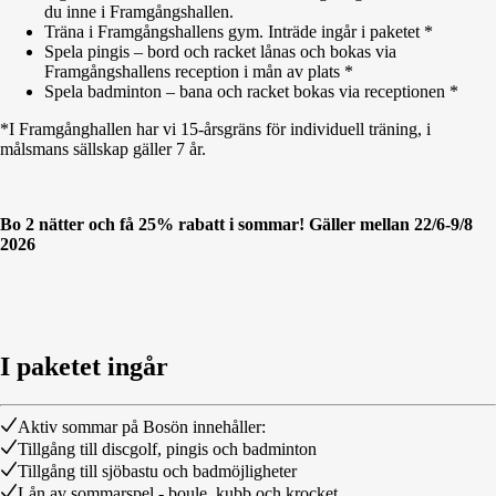
du inne i Framgångshallen.
Träna i Framgångshallens gym. Inträde ingår i paketet *
Spela pingis – bord och racket lånas och bokas via
Framgångshallens reception i mån av plats *
Spela badminton – bana och racket bokas via receptionen *
*I Framgånghallen har vi 15-årsgräns för individuell träning, i
målsmans sällskap gäller 7 år.
Bo 2 nätter och få 25% rabatt i sommar! Gäller mellan 22/6-9/8
2026
I paketet ingår
Aktiv sommar på Bosön innehåller:
Tillgång till discgolf, pingis och badminton
Tillgång till sjöbastu och badmöjligheter
Lån av sommarspel - boule, kubb och krocket