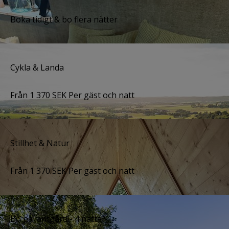
Boka tidigt & bo flera nätter
Cykla & Landa
Från
1 370
SEK
Per gäst och natt
Stillhet & Natur
Från
1 370
SEK
Per gäst och natt
Bo på lantgård - 4 nätter