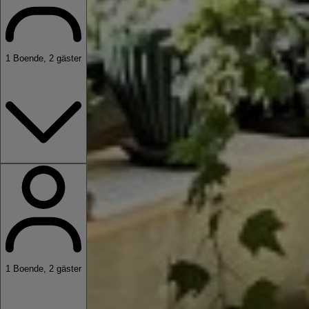
1
Boende
,
2
gäster
1
Boende
,
2
gäster