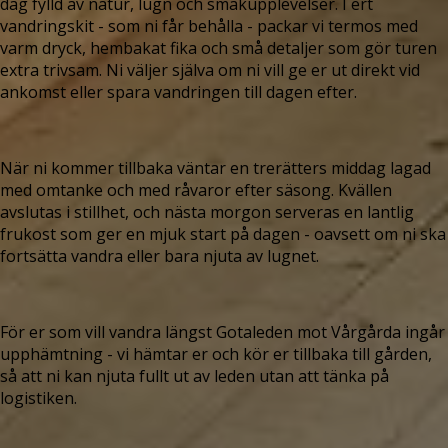
dag fylld av natur, lugn och smakupplevelser. I ert
vandringskit - som ni får behålla - packar vi termos med
varm dryck, hembakat fika och små detaljer som gör turen
extra trivsam. Ni väljer själva om ni vill ge er ut direkt vid
ankomst eller spara vandringen till dagen efter.
När ni kommer tillbaka väntar en trerätters middag lagad
med omtanke och med råvaror efter säsong. Kvällen
avslutas i stillhet, och nästa morgon serveras en lantlig
frukost som ger en mjuk start på dagen - oavsett om ni ska
fortsätta vandra eller bara njuta av lugnet.
För er som vill vandra längst Gotaleden mot Vårgårda ingår
upphämtning - vi hämtar er och kör er tillbaka till gården,
så att ni kan njuta fullt ut av leden utan att tänka på
logistiken.