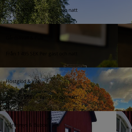
Från
1 470
SEK
Per gäst och natt
Gårdskväll & Pub
Från
1 495
SEK
Per gäst och natt
Höstglöd & Vila
Från
1 715
SEK
Per gäst och natt
Gårdsmys & Bubbel