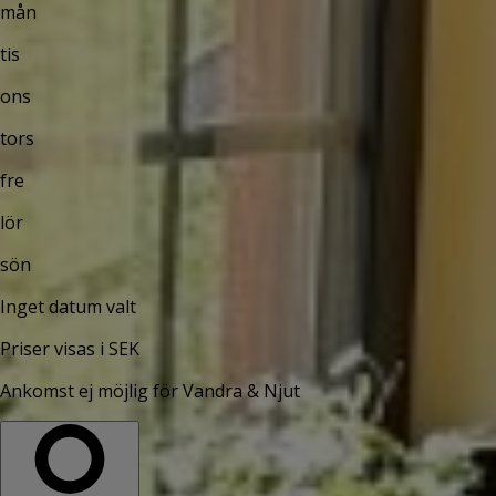
mån
tis
ons
tors
fre
lör
sön
Inget datum valt
Priser visas i SEK
Ankomst ej möjlig för Vandra & Njut