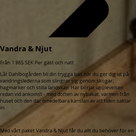
Vandra & Njut
Från
1 865
SEK
Per gäst och natt
Låt Dahlbogården bli din trygga bas när du ger dig ut på
vandringslederna som slingrar sig genom skogar,
hagmarker och stilla landskap. Här börjar upplevelsen
redan vid ankomst - med doften av nybakat, värmen från
huset och den där omedelbara känslan av att tiden saktar
in.
Med vårt paket Vandra & Njut får du allt du behöver för en