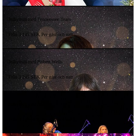
Julhyttsill med Tenneessee Tears
Från
3 145
SEK
Per gäst och natt
Julhyttsill med Robert Wells
Från
3 245
SEK
Per gäst och natt
Julhyttsill med Allsång
Från
3 145
SEK
Per gäst och natt