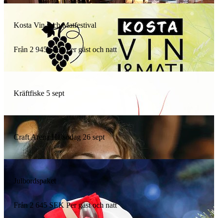
Kosta Vin- och Matfestival
Från
2 945
SEK
Per gäst och natt
Kräftfiske 5 sept
Craft Arena Hälsodag 26 sept
Julbordspaket
Från
2 645
SEK
Per gäst och natt