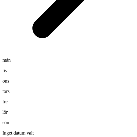
mån
tis
ons
tors
fre
lör
sön
Inget datum valt