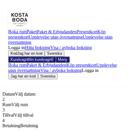
Boka rum
Paket
Paket & Erbjudanden
Presentkort
Köp
presentkort
Upplevelse utan övernattning
Upplevelse utan
övernattning
Logga in
Hitta bokning
Visa / avboka bokning
Kod
Jag har en kod
Svenska
Kundvagn
Min kundvagn
0
Meny
Boka rum
Paket & Erbjudanden
Köp presentkort
Upplevelse
utan övernattning
Visa / avboka bokning
Logga in
Jag har en kod
Svenska
1
1
Datum
Välj datum
2
Rum
Välj rum
3
Tillval
Välj tillval
4
Betalning
Betalning