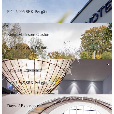
Från
5 995
SEK
Per gäst
Bruno Mathssons Glashus
Från
1 548
SEK
Per gäst
Art Glass Experience
Från
2 545
SEK
Per gäst
Days of Experience