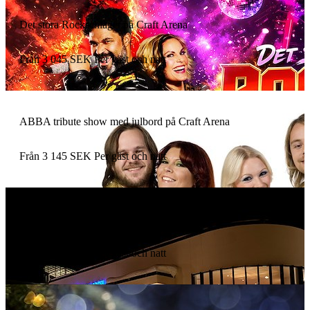
Det stora Rockschlaget på Craft Arena
Från
3 045
SEK
Per gäst och natt
ABBA tribute show med julbord på Craft Arena
Från
3 145
SEK
Per gäst och natt
Julaftonspaket
Från
3 495
SEK
Per gäst och natt