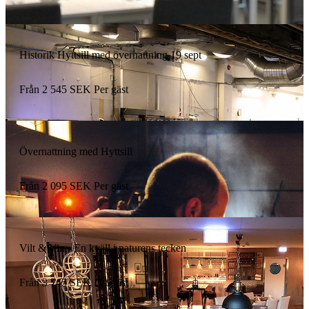
Historik Hyttsill med övernattning 19 sept
Från
2 545
SEK
Per gäst
Övernattning med Hyttsill
Från
2 095
SEK
Per gäst
Vilt & Vin - En kväll i naturens tecken
Från
3 745
SEK
Per gäst