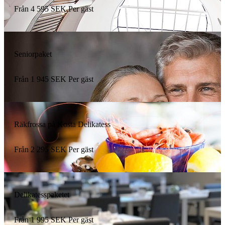
Från
4 595
SEK
Per gäst
Seniorpaket
Från
1 945
SEK
Per gäst
Räkfrossa på Kosta Delikatess
Från
2 295
SEK
Per gäst
Delikatesspaketet
Från
1 995
SEK
Per gäst