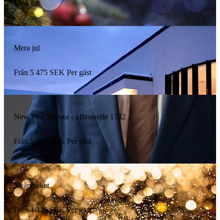
Mest jul
Mera jul
Från
5 475
SEK
Per gäst
New Year Deluxe - i Brasserie 1742
Från
5 495
SEK
Per gäst
Nyårspaket
Från
4 345
SEK
Per gäst