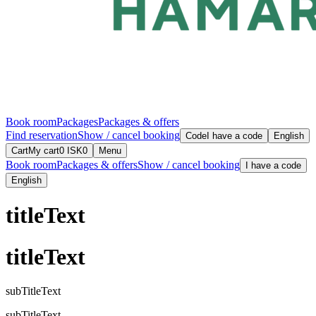
Book room
Packages
Packages & offers
Find reservation
Show / cancel booking
Code
I have a code
English
Cart
My cart
0
ISK
0
Menu
Book room
Packages & offers
Show / cancel booking
I have a code
English
titleText
titleText
subTitleText
subTitleText