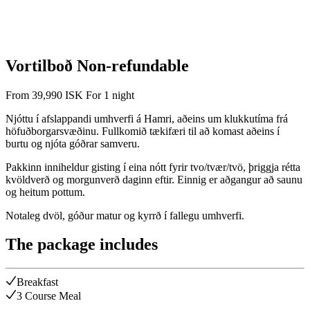
Vortilboð Non-refundable
From
39,990
ISK
For 1 night
Njóttu í afslappandi umhverfi á Hamri, aðeins um klukkutíma frá
höfuðborgarsvæðinu. Fullkomið tækifæri til að komast aðeins í
burtu og njóta góðrar samveru.
Pakkinn inniheldur gisting í eina nótt fyrir tvo/tvær/tvö, þriggja rétta
kvöldverð og morgunverð daginn eftir. Einnig er aðgangur að saunu
og heitum pottum.
Notaleg dvöl, góður matur og kyrrð í fallegu umhverfi.
The package includes
Breakfast
3 Course Meal