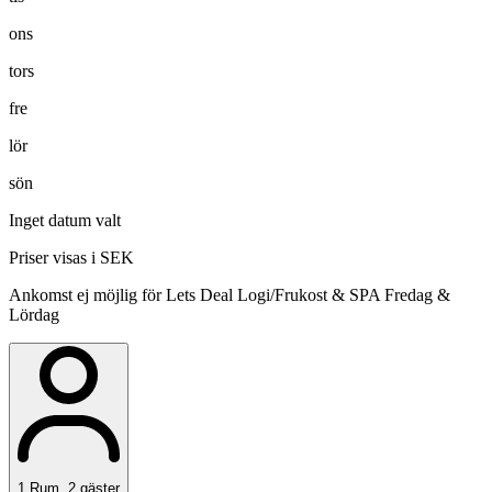
ons
tors
fre
lör
sön
Inget datum valt
Priser visas i SEK
Ankomst ej möjlig för Lets Deal Logi/Frukost & SPA Fredag &
Lördag
1
Rum
,
2
gäster