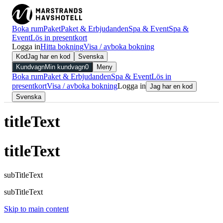
Boka rum
Paket
Paket & Erbjudanden
Spa & Event
Spa &
Event
Lös in presentkort
Logga in
Hitta bokning
Visa / avboka bokning
Kod
Jag har en kod
Svenska
Kundvagn
Min kundvagn
0
Meny
Boka rum
Paket & Erbjudanden
Spa & Event
Lös in
presentkort
Visa / avboka bokning
Logga in
Jag har en kod
Svenska
titleText
titleText
subTitleText
subTitleText
Skip to main content