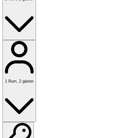
1
Rum
,
2
gäster