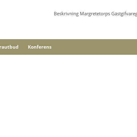
Beskrivning
Margretetorps Gästgifvare
trautbud
Konferens