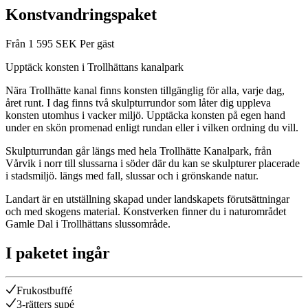
Konstvandringspaket
Från
1 595
SEK
Per gäst
Upptäck konsten i Trollhättans kanalpark
Nära Trollhätte kanal finns konsten tillgänglig för alla, varje dag,
året runt. I dag finns två skulpturrundor som låter dig uppleva
konsten utomhus i vacker miljö. Upptäcka konsten på egen hand
under en skön promenad enligt rundan eller i vilken ordning du vill.
Skulpturrundan går längs med hela Trollhätte Kanalpark, från
Vårvik i norr till slussarna i söder där du kan se skulpturer placerade
i stadsmiljö. längs med fall, slussar och i grönskande natur.
Landart är en utställning skapad under landskapets förutsättningar
och med skogens material. Konstverken finner du i naturområdet
Gamle Dal i Trollhättans slussområde.
I paketet ingår
Frukostbuffé
3-rätters supé