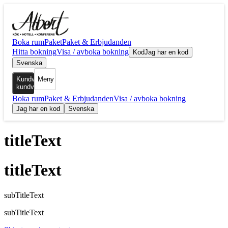
Boka rum
Paket
Paket & Erbjudanden
Hitta bokning
Visa / avboka bokning
Kod
Jag har en kod
Svenska
Kundvagn
Meny
Min
kundvagn
0
Boka rum
Paket & Erbjudanden
Visa / avboka bokning
Jag har en kod
Svenska
titleText
titleText
subTitleText
subTitleText