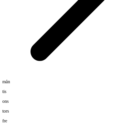
mån
tis
ons
tors
fre