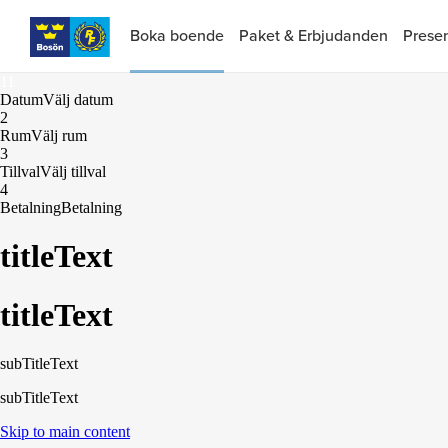
Boka boende
Paket & Erbjudanden
Presen
1
1
Datum
Välj datum
2
Rum
Välj rum
3
Tillval
Välj tillval
4
Betalning
Betalning
titleText
titleText
subTitleText
subTitleText
Skip to main content