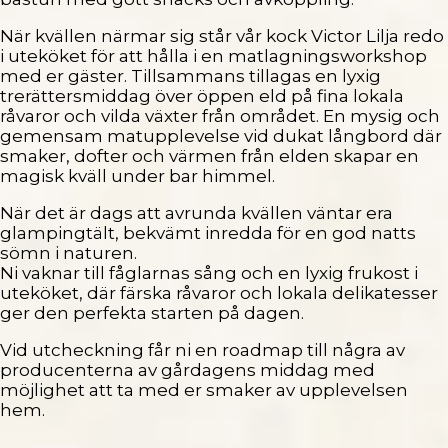
När kvällen närmar sig står vår kock Victor Lilja redo
i uteköket för att hålla i en matlagningsworkshop
med er gäster. Tillsammans tillagas en lyxig
trerättersmiddag över öppen eld på fina lokala
råvaror och vilda växter från området. En mysig och
gemensam matupplevelse vid dukat långbord där
smaker, dofter och värmen från elden skapar en
magisk kväll under bar himmel.
När det är dags att avrunda kvällen väntar era
glampingtält, bekvämt inredda för en god natts
sömn i naturen.
Ni vaknar till fåglarnas sång och en lyxig frukost i
uteköket, där färska råvaror och lokala delikatesser
ger den perfekta starten på dagen.
Vid utcheckning får ni en roadmap till några av
producenterna av gårdagens middag med
möjlighet att ta med er smaker av upplevelsen
hem.