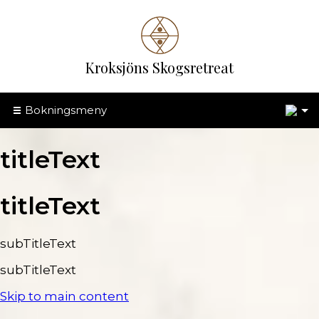
Kroksjöns Skogsretreat
1
Bokningsmeny
titleText
titleText
subTitleText
subTitleText
Skip to main content