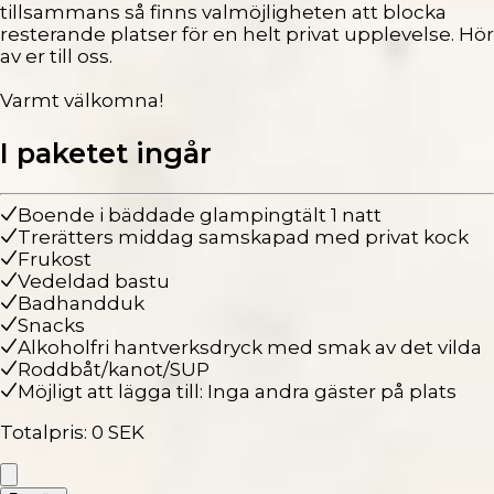
tillsammans så finns valmöjligheten att blocka
resterande platser för en helt privat upplevelse. Hör
av er till oss.
Varmt välkomna!
I paketet ingår
Boende i bäddade glampingtält 1 natt
Trerätters middag samskapad med privat kock
Frukost
Vedeldad bastu
Badhandduk
Snacks
Alkoholfri hantverksdryck med smak av det vilda
Roddbåt/kanot/SUP
Möjligt att lägga till: Inga andra gäster på plats
Totalpris
:
0
SEK