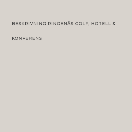
BESKRIVNING
RINGENÄS GOLF, HOTELL &
KONFERENS
titleText
titleText
subTitleText
subTitleText
Skip to main content
Boka paket & erbjudanden