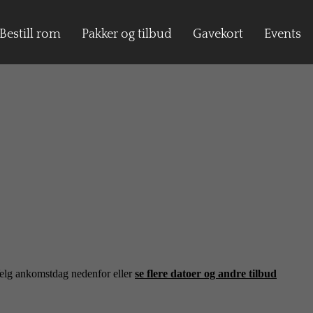
Bestill rom
Pakker og tilbud
Gavekort
Events
Velg ankomstdag nedenfor eller
se flere datoer og andre tilbud