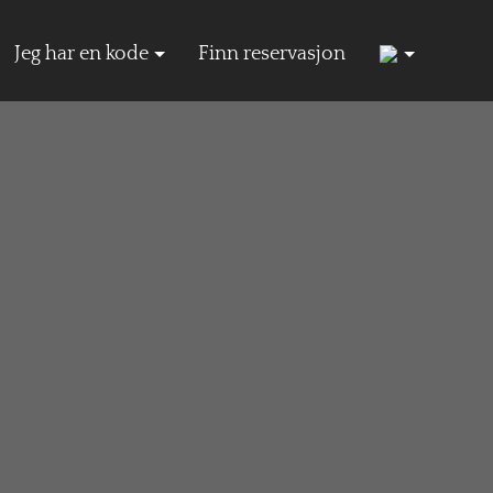
5
Jeg har en kode
Finn reservasjon