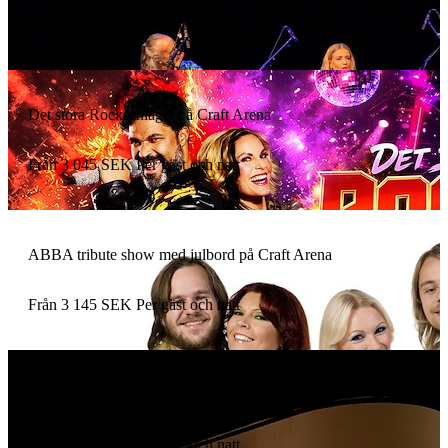
Från
3 145
SEK
Per gäst och natt
Det stora Rockschlaget på Craft Arena
Från
3 045
SEK
Per gäst och natt
ABBA tribute show med julbord på Craft Arena
Från
3 145
SEK
Per gäst och natt
Julaftonspaket
Från
3 495
SEK
Per gäst och natt