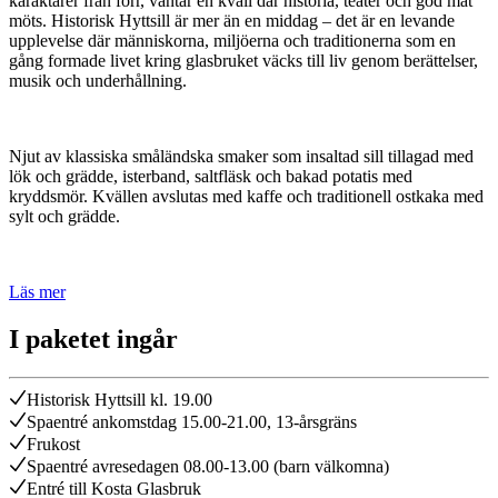
karaktärer från förr, väntar en kväll där historia, teater och god mat
möts. Historisk Hyttsill är mer än en middag – det är en levande
upplevelse där människorna, miljöerna och traditionerna som en
gång formade livet kring glasbruket väcks till liv genom berättelser,
musik och underhållning.
Njut av klassiska småländska smaker som insaltad sill tillagad med
lök och grädde, isterband, saltfläsk och bakad potatis med
kryddsmör. Kvällen avslutas med kaffe och traditionell ostkaka med
sylt och grädde.
Läs mer
I paketet ingår
Historisk Hyttsill kl. 19.00
Spaentré ankomstdag 15.00-21.00, 13-årsgräns
Frukost
Spaentré avresedagen 08.00-13.00 (barn välkomna)
Entré till Kosta Glasbruk