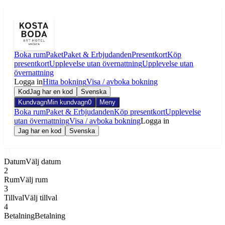
Boka rum
Paket
Paket & Erbjudanden
Presentkort
Köp
presentkort
Upplevelse utan övernattning
Upplevelse utan
övernattning
Logga in
Hitta bokning
Visa / avboka bokning
Kod
Jag har en kod
Svenska
Kundvagn
Min kundvagn
0
Meny
Boka rum
Paket & Erbjudanden
Köp presentkort
Upplevelse
utan övernattning
Visa / avboka bokning
Logga in
Jag har en kod
Svenska
1
1
Datum
Välj datum
2
Rum
Välj rum
3
Tillval
Välj tillval
4
Betalning
Betalning