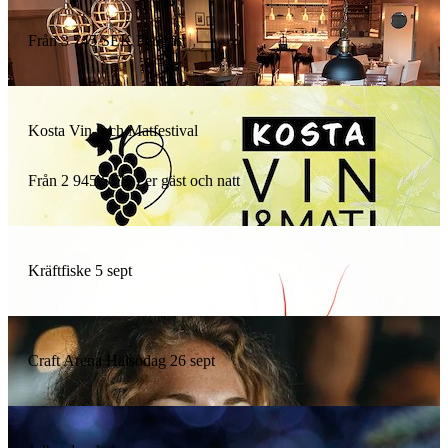
Från
3 745
SEK
Per gäst
Kosta Vin- och Matfestival
Från
2 945
SEK
Per gäst och natt
Kräftfiske 5 sept
Craft Arena Hälsodag 26 sept