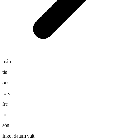
mån
tis
ons
tors
fre
lör
sön
Inget datum valt