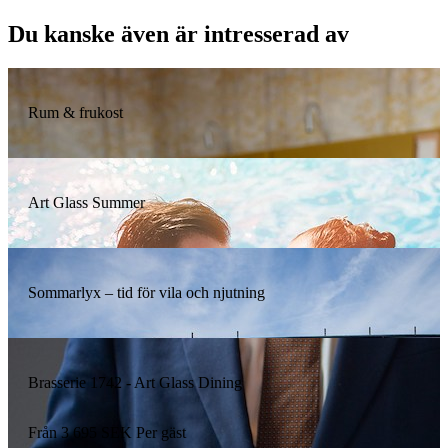
Du kanske även är intresserad av
Rum & frukost
Art Glass Summer
Sommarlyx – tid för vila och njutning
Brasserie 1742 - Art Glass Dining
Från
3 695
SEK
Per gäst