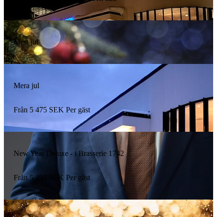
Mest jul
Mera jul
Från
5 475
SEK
Per gäst
New Year Deluxe - i Brasserie 1742
Från
5 495
SEK
Per gäst