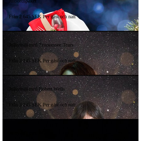
Julbordspaket
Från
2 645
SEK
Per gäst och natt
Julhyttsill med Tenneessee Tears
Från
3 145
SEK
Per gäst och natt
Julhyttsill med Robert Wells
Från
3 245
SEK
Per gäst och natt
Julhyttsill med Allsång