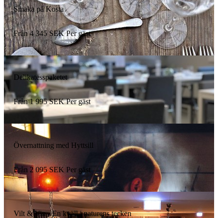
Smaka på Kosta
Från
4 345
SEK
Per gäst
Delikatesspaketet
Från
1 995
SEK
Per gäst
Övernattning med Hyttsill
Från
2 095
SEK
Per gäst
Vilt & Vin - En kväll i naturens tecken