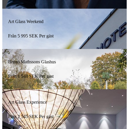
Art Glass Weekend
Från
5 995
SEK
Per gäst
Bruno Mathssons Glashus
Från
1 548
SEK
Per gäst
Art Glass Experience
Från
2 545
SEK
Per gäst