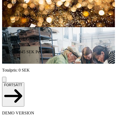
Nyårspaket
Från
4 345
SEK
Per gäst
VOYAGE GRANDE
Från
3 045
SEK
Per gäst
Totalpris
:
0
SEK
FORTSÄTT
DEMO VERSION