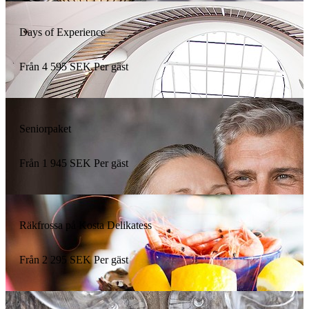
Days of Experience
Från
4 595
SEK
Per gäst
Seniorpaket
Från
1 945
SEK
Per gäst
Räkfrossa på Kosta Delikatess
Från
2 295
SEK
Per gäst