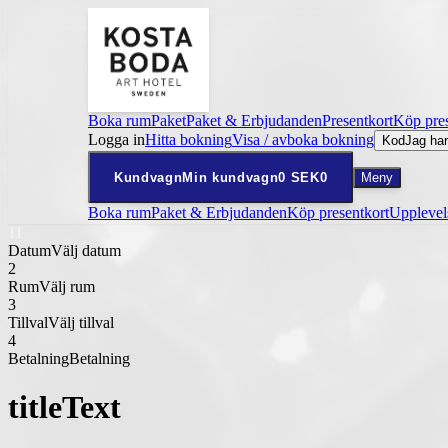
Boka rum
Paket
Paket & Erbjudanden
Presentkort
Köp pres
Logga in
Hitta bokning
Visa / avboka bokning
Kod
Jag har
Kundvagn
Min kundvagn
0
SEK
0
Meny
Boka rum
Paket & Erbjudanden
Köp presentkort
Upplevel
1
1
Datum
Välj datum
2
Rum
Välj rum
3
Tillval
Välj tillval
4
Betalning
Betalning
titleText