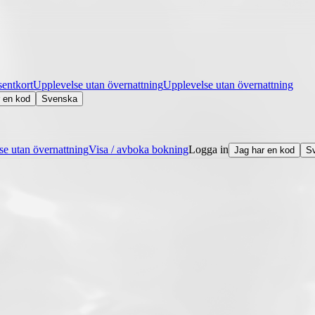
entkort
Upplevelse utan övernattning
Upplevelse utan övernattning
 en kod
Svenska
se utan övernattning
Visa / avboka bokning
Logga in
Jag har en kod
S