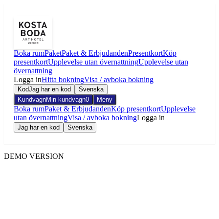
Boka rum
Paket
Paket & Erbjudanden
Presentkort
Köp
presentkort
Upplevelse utan övernattning
Upplevelse utan
övernattning
Logga in
Hitta bokning
Visa / avboka bokning
Kod
Jag har en kod
Svenska
Kundvagn
Min kundvagn
0
Meny
Boka rum
Paket & Erbjudanden
Köp presentkort
Upplevelse
utan övernattning
Visa / avboka bokning
Logga in
Jag har en kod
Svenska
DEMO VERSION